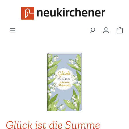
Zum Hauptinhalt springen
War
Bildergalerie überspringen
Glück ist die Summe