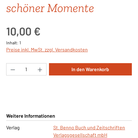
schöner Momente
Regulärer Preis:
10,00 €
Inhalt:
1
Preise inkl. MwSt. zzgl. Versandkosten
Produkt Anzahl: Gib den gewünschten Wert ei
In den Warenkorb
Weitere Informationen
Verlag
St. Benno Buch und Zeitschriften
Verlagsgesellschaft mbH