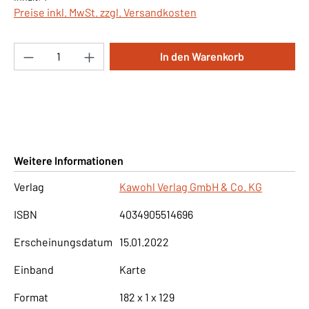
Preise inkl. MwSt. zzgl. Versandkosten
Produkt Anzahl: Gib den gewünschten Wert ei
In den Warenkorb
Weitere Informationen
Verlag
Kawohl Verlag GmbH & Co. KG
ISBN
4034905514696
Erscheinungsdatum
15.01.2022
Einband
Karte
Format
182 x 1 x 129