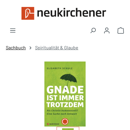
Zum Hauptinhalt springen
War
Sachbuch
Spiritualität & Glaube
Bildergalerie überspringen