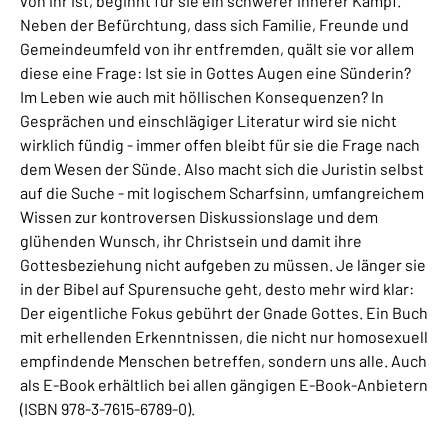
von ihr ist, beginnt für sie ein schwerer innerer Kampf.
Neben der Befürchtung, dass sich Familie, Freunde und
Gemeindeumfeld von ihr entfremden, quält sie vor allem
diese eine Frage: Ist sie in Gottes Augen eine Sünderin?
Im Leben wie auch mit höllischen Konsequenzen? In
Gesprächen und einschlägiger Literatur wird sie nicht
wirklich fündig - immer offen bleibt für sie die Frage nach
dem Wesen der Sünde. Also macht sich die Juristin selbst
auf die Suche - mit logischem Scharfsinn, umfangreichem
Wissen zur kontroversen Diskussionslage und dem
glühenden Wunsch, ihr Christsein und damit ihre
Gottesbeziehung nicht aufgeben zu müssen. Je länger sie
in der Bibel auf Spurensuche geht, desto mehr wird klar:
Der eigentliche Fokus gebührt der Gnade Gottes. Ein Buch
mit erhellenden Erkenntnissen, die nicht nur homosexuell
empfindende Menschen betreffen, sondern uns alle. Auch
als E-Book erhältlich bei allen gängigen E-Book-Anbietern
(ISBN 978-3-7615-6789-0).