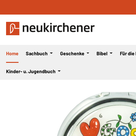
 Hauptinhalt springen
Zur Suche springen
Zur Hauptnavigation springen
Home
Sachbuch
Geschenke
Bibel
Für die
Kinder- u. Jugendbuch
Bildergalerie überspringen