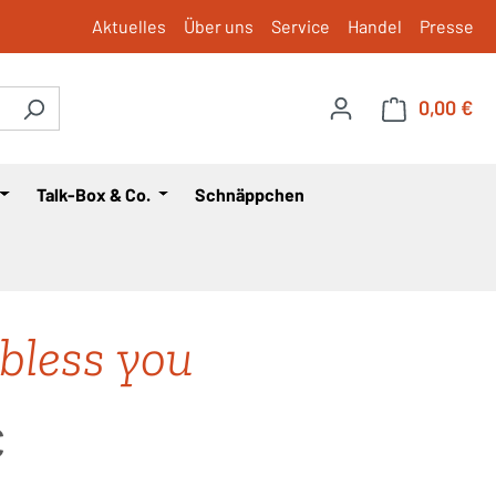
Aktuelles
Über uns
Service
Handel
Presse
0,00 €
War
Talk-Box & Co.
Schnäppchen
bless you
is:
€