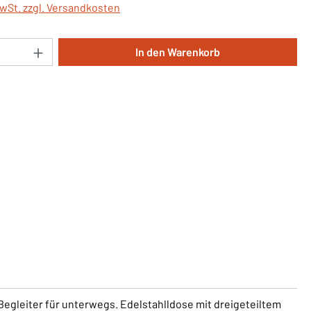
MwSt. zzgl. Versandkosten
Anzahl: Gib den gewünschten Wert ein oder 
In den Warenkorb
Begleiter für unterwegs. Edelstahlldose mit dreigeteiltem