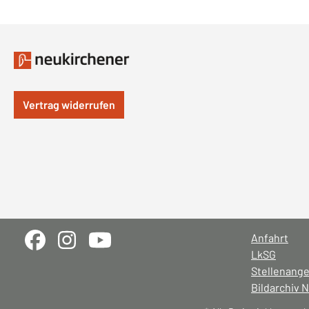
Vertrag widerrufen
Anfahrt
LkSG
Stellenang
Bildarchiv 