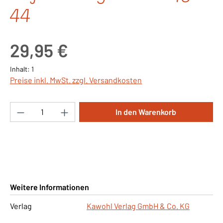
44
Regulärer Preis:
29,95 €
Inhalt:
1
Preise inkl. MwSt. zzgl. Versandkosten
Produkt Anzahl: Gib den gewünschten Wert ei
In den Warenkorb
Weitere Informationen
Verlag
Kawohl Verlag GmbH & Co. KG