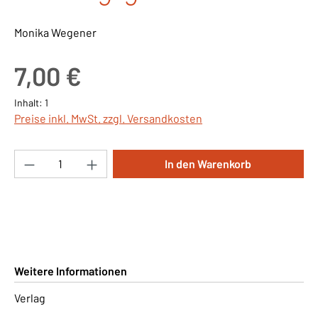
Monika Wegener
Regulärer Preis:
7,00 €
Inhalt:
1
Preise inkl. MwSt. zzgl. Versandkosten
Produkt Anzahl: Gib den gewünschten Wert ei
In den Warenkorb
Weitere Informationen
Verlag