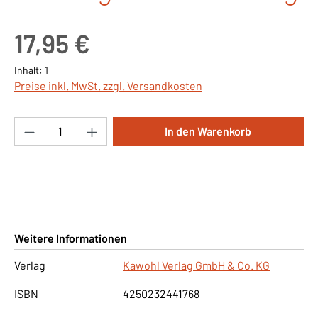
Regulärer Preis:
17,95 €
Inhalt:
1
Preise inkl. MwSt. zzgl. Versandkosten
Produkt Anzahl: Gib den gewünschten Wert ei
In den Warenkorb
Weitere Informationen
Verlag
Kawohl Verlag GmbH & Co. KG
ISBN
4250232441768