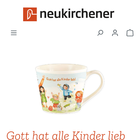
Zum Hauptinhalt springen
War
Bildergalerie überspringen
Gott hat alle Kinder lieb