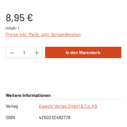
Regulärer Preis:
8,95 €
Inhalt:
1
Preise inkl. MwSt. zzgl. Versandkosten
Produkt Anzahl: Gib den gewünschten Wert ei
In den Warenkorb
Weitere Informationen
Verlag
Kawohl Verlag GmbH & Co. KG
ISBN
4250232482778