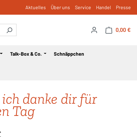
Aktuelles
Über uns
Service
Handel
Presse
0,00 €
War
Talk-Box & Co.
Schnäppchen
 ich danke dir für
en Tag
is:
€