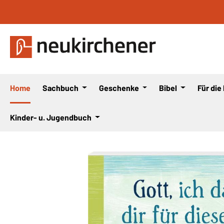
 Hauptinhalt springen
Zur Suche springen
Zur Hauptnavigation springen
Home
Sachbuch
Geschenke
Bibel
Für die
Kinder- u. Jugendbuch
Bildergalerie überspringen