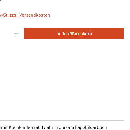
MwSt. zzgl. Versandkosten
Anzahl: Gib den gewünschten Wert ein oder 
In den Warenkorb
n mit Kleinkindern ab 1 Jahr In diesem Pappbilderbuch