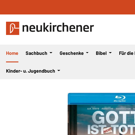
 Hauptinhalt springen
Zur Suche springen
Zur Hauptnavigation springen
Home
Sachbuch
Geschenke
Bibel
Für die
Kinder- u. Jugendbuch
Bildergalerie überspringen