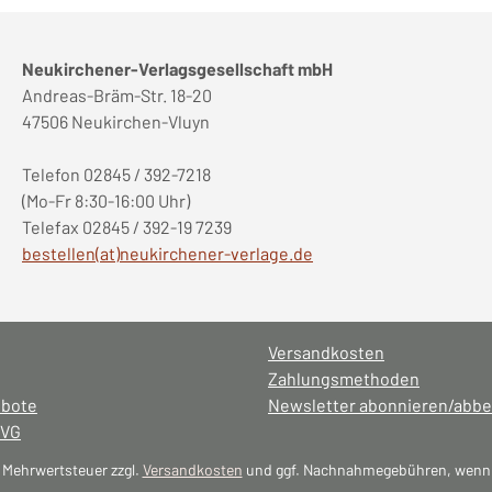
Neukirchener-Verlagsgesellschaft mbH
Andreas-Bräm-Str. 18-20
47506 Neukirchen-Vluyn
Telefon 02845 / 392-7218
(Mo-Fr 8:30-16:00 Uhr)
Telefax 02845 / 392-19 7239
bestellen(at)neukirchener-verlage.de
Versandkosten
Zahlungsmethoden
ebote
Newsletter abonnieren/abbe
NVG
l. Mehrwertsteuer zzgl.
Versandkosten
und ggf. Nachnahmegebühren, wenn 