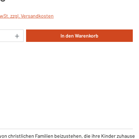
MwSt. zzgl. Versandkosten
Anzahl: Gib den gewünschten Wert ein oder 
In den Warenkorb
on christlichen Familien beizustehen, die ihre Kinder zuhause