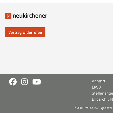
Vertrag widerrufen
Anfahrt
LkSG
Stellenang
Bildarchiv 
* Alle Preise inkl. gesetz