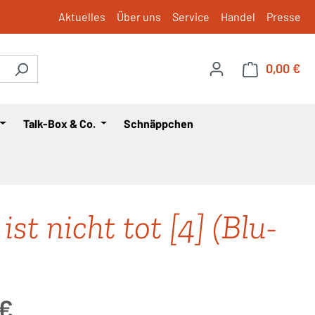
Aktuelles
Über uns
Service
Handel
Presse
0,00 €
War
Talk-Box & Co.
Schnäppchen
ist nicht tot [4] (Blu-
is:
 €