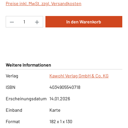
Preise inkl. MwSt. zzgl. Versandkosten
Produkt Anzahl: Gib den gewünschten Wert ei
In den Warenkorb
Weitere Informationen
Verlag
Kawohl Verlag GmbH & Co. KG
ISBN
4034905540718
Erscheinungsdatum
14.01.2026
Einband
Karte
Format
182 x 1 x 130