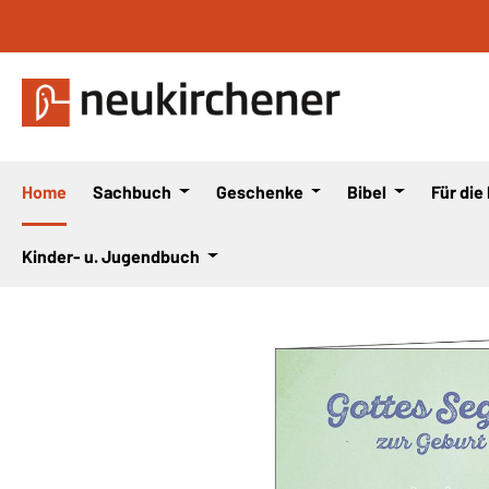
 Hauptinhalt springen
Zur Suche springen
Zur Hauptnavigation springen
Home
Sachbuch
Geschenke
Bibel
Für die
Kinder- u. Jugendbuch
Bildergalerie überspringen