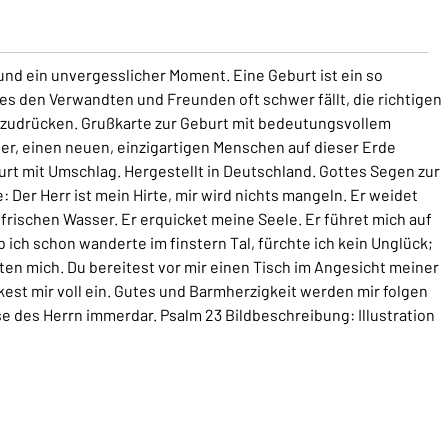
und ein unvergesslicher Moment. Eine Geburt ist ein so
es den Verwandten und Freunden oft schwer fällt, die richtigen
szudrücken. Grußkarte zur Geburt mit bedeutungsvollem
er, einen neuen, einzigartigen Menschen auf dieser Erde
urt mit Umschlag. Hergestellt in Deutschland. Gottes Segen zur
e: Der Herr ist mein Hirte, mir wird nichts mangeln. Er weidet
frischen Wasser. Er erquicket meine Seele. Er führet mich auf
ich schon wanderte im finstern Tal, fürchte ich kein Unglück;
sten mich. Du bereitest vor mir einen Tisch im Angesicht meiner
kest mir voll ein. Gutes und Barmherzigkeit werden mir folgen
e des Herrn immerdar. Psalm 23 Bildbeschreibung: Illustration