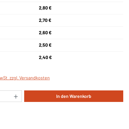
2,80 €
2,70 €
2,60 €
2,50 €
2,40 €
MwSt. zzgl. Versandkosten
Anzahl: Gib den gewünschten Wert ein oder 
In den Warenkorb