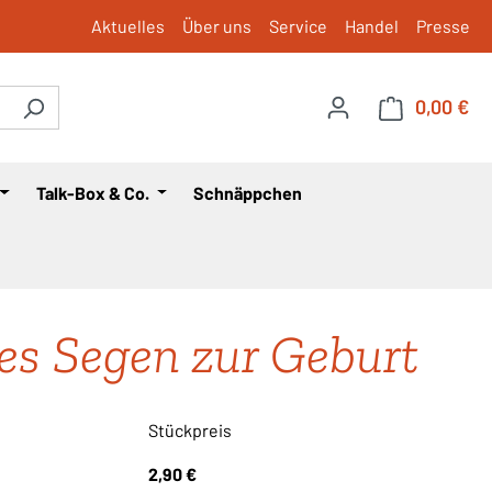
Aktuelles
Über uns
Service
Handel
Presse
0,00 €
War
Talk-Box & Co.
Schnäppchen
es Segen zur Geburt
Stückpreis
2,90 €