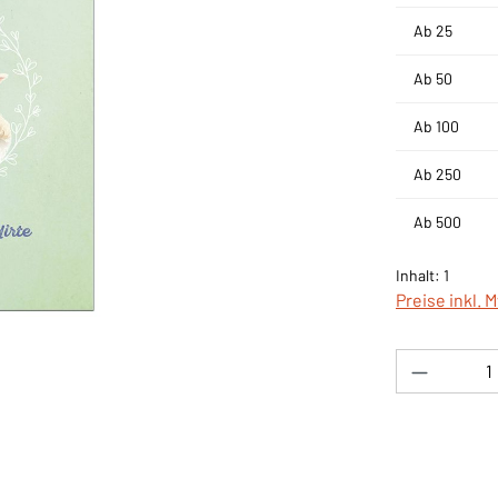
Ab
25
Ab
50
Ab
100
Ab
250
Ab
500
Inhalt:
1
Preise inkl. 
Produkt 