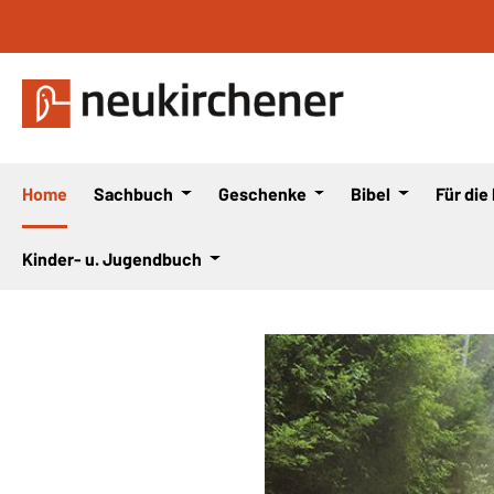
 Hauptinhalt springen
Zur Suche springen
Zur Hauptnavigation springen
Home
Sachbuch
Geschenke
Bibel
Für die
Kinder- u. Jugendbuch
Bildergalerie überspringen