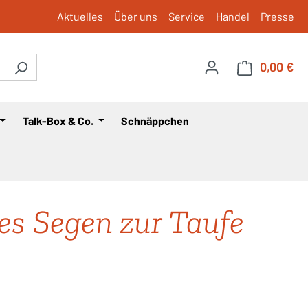
Aktuelles
Über uns
Service
Handel
Presse
0,00 €
War
Talk-Box & Co.
Schnäppchen
es Segen zur Taufe
is: