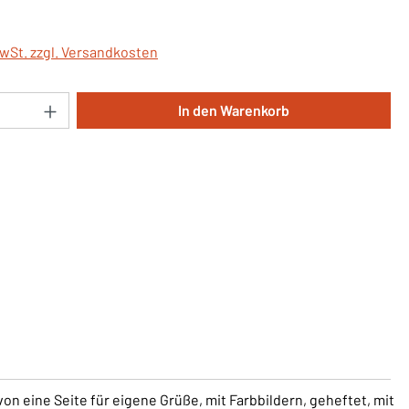
MwSt. zzgl. Versandkosten
Anzahl: Gib den gewünschten Wert ein oder 
In den Warenkorb
on eine Seite für eigene Grüße, mit Farbbildern, geheftet, mit