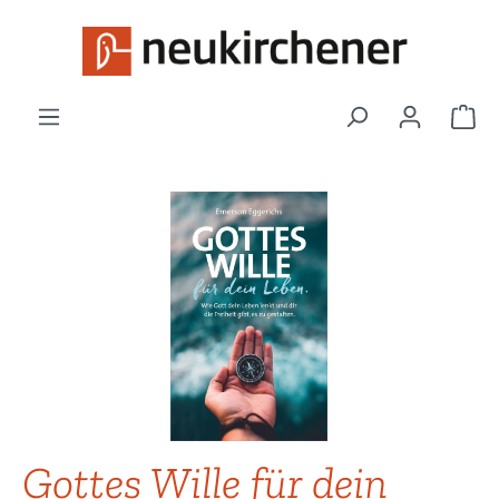
Zum Hauptinhalt springen
War
Bildergalerie überspringen
Gottes Wille für dein