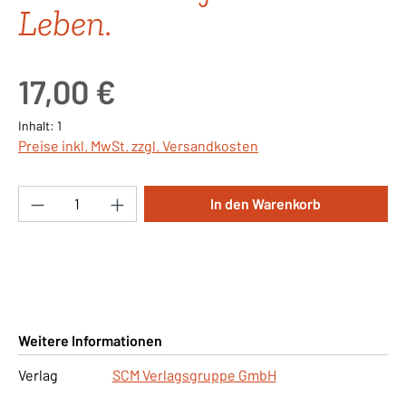
Leben.
Regulärer Preis:
17,00 €
Inhalt:
1
Preise inkl. MwSt. zzgl. Versandkosten
Produkt Anzahl: Gib den gewünschten Wert ei
In den Warenkorb
Weitere Informationen
Verlag
SCM Verlagsgruppe GmbH