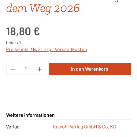
dem Weg 2026
Regulärer Preis:
18,80 €
Inhalt:
1
Preise inkl. MwSt. zzgl. Versandkosten
Produkt Anzahl: Gib den gewünschten Wert ei
In den Warenkorb
Weitere Informationen
Verlag
Kawohl Verlag GmbH & Co. KG