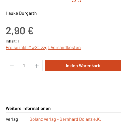
Hauke Burgarth
Regulärer Preis:
2,90 €
Inhalt:
1
Preise inkl. MwSt. zzgl. Versandkosten
Produkt Anzahl: Gib den gewünschten Wert ei
In den Warenkorb
Weitere Informationen
Verlag
Bolanz Verlag - Bernhard Bolanz e.K.