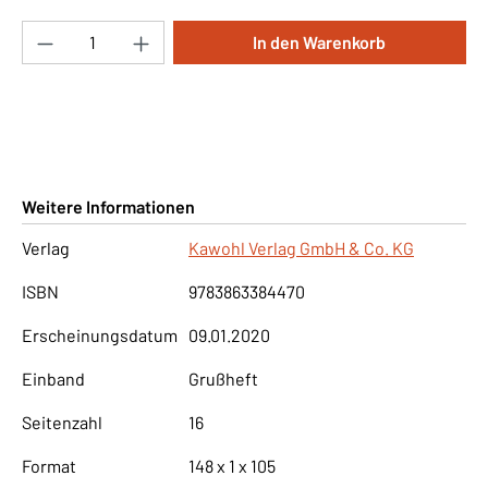
Produkt Anzahl: Gib den gewünschten Wert ei
In den Warenkorb
Weitere Informationen
Verlag
Kawohl Verlag GmbH & Co. KG
ISBN
9783863384470
Erscheinungsdatum
09.01.2020
Einband
Grußheft
Seitenzahl
16
Format
148 x 1 x 105