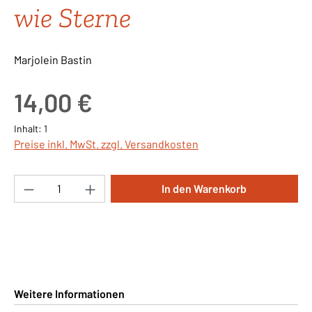
wie Sterne
Marjolein Bastin
Regulärer Preis:
14,00 €
Inhalt:
1
Preise inkl. MwSt. zzgl. Versandkosten
Produkt Anzahl: Gib den gewünschten Wert ei
In den Warenkorb
Weitere Informationen