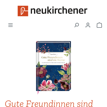
Zum Hauptinhalt springen
War
Bildergalerie überspringen
Gute Freundinnen sind