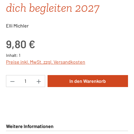
dich begleiten 2027
Elli Michler
Regulärer Preis:
9,80 €
Inhalt:
1
Preise inkl. MwSt. zzgl. Versandkosten
Produkt Anzahl: Gib den gewünschten Wert ei
In den Warenkorb
Weitere Informationen