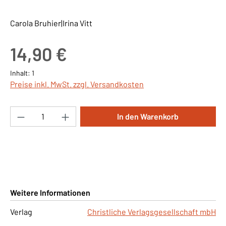
Carola Bruhier|Irina Vitt
Regulärer Preis:
14,90 €
Inhalt:
1
Preise inkl. MwSt. zzgl. Versandkosten
Produkt Anzahl: Gib den gewünschten Wert ei
In den Warenkorb
Weitere Informationen
Verlag
Christliche Verlagsgesellschaft mbH