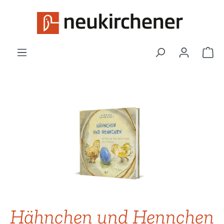
Zum Hauptinhalt springen
War
Bildergalerie überspringen
Hähnchen und Hennchen