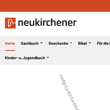
 Hauptinhalt springen
Zur Suche springen
Zur Hauptnavigation springen
Home
Sachbuch
Geschenke
Bibel
Für die
Kinder- u. Jugendbuch
Bildergalerie überspringen