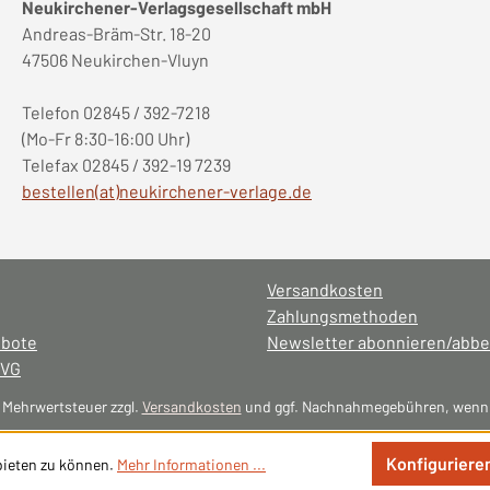
Neukirchener-Verlagsgesellschaft mbH
Andreas-Bräm-Str. 18-20
47506 Neukirchen-Vluyn
Telefon 02845 / 392-7218
(Mo-Fr 8:30-16:00 Uhr)
Telefax 02845 / 392-19 7239
bestellen(at)neukirchener-verlage.de
Versandkosten
Zahlungsmethoden
ebote
Newsletter abonnieren/abbe
NVG
l. Mehrwertsteuer zzgl.
Versandkosten
und ggf. Nachnahmegebühren, wenn 
Konfiguriere
bieten zu können.
Mehr Informationen ...