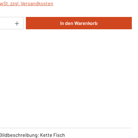
MwSt. zzgl. Versandkosten
Anzahl: Gib den gewünschten Wert ein oder 
In den Warenkorb
 Bildbeschreibung: Kette Fisch