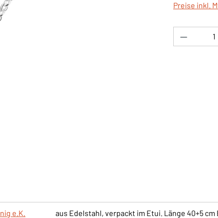
Preise inkl. 
Produkt 
nig e.K.
aus Edelstahl, verpackt im Etui. Länge 40+5 cm