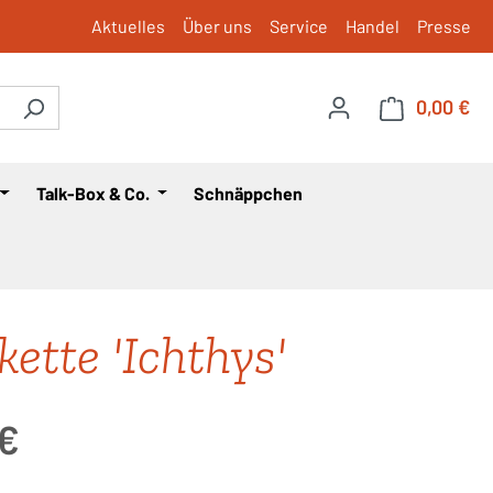
Aktuelles
Über uns
Service
Handel
Presse
0,00 €
War
Talk-Box & Co.
Schnäppchen
kette 'Ichthys'
is:
 €