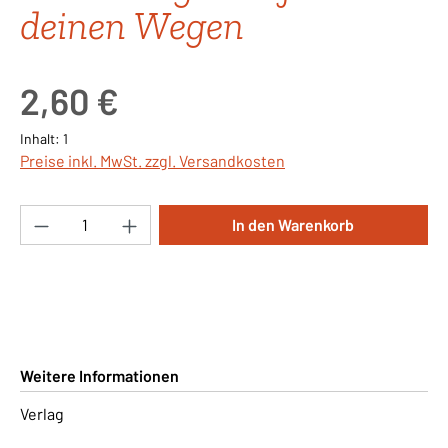
deinen Wegen
Regulärer Preis:
2,60 €
Inhalt:
1
Preise inkl. MwSt. zzgl. Versandkosten
Produkt Anzahl: Gib den gewünschten Wert ei
In den Warenkorb
Weitere Informationen
Verlag