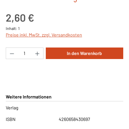
Regulärer Preis:
2,60 €
Inhalt:
1
Preise inkl. MwSt. zzgl. Versandkosten
Produkt Anzahl: Gib den gewünschten Wert ei
In den Warenkorb
Weitere Informationen
Verlag
ISBN
4260658430697