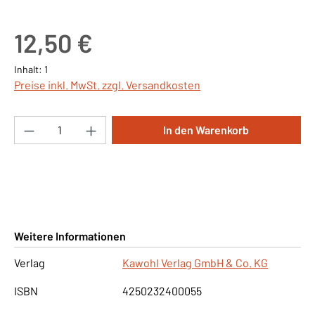
Regulärer Preis:
12,50 €
Inhalt:
1
Preise inkl. MwSt. zzgl. Versandkosten
Produkt Anzahl: Gib den gewünschten Wert ei
In den Warenkorb
Weitere Informationen
Verlag
Kawohl Verlag GmbH & Co. KG
ISBN
4250232400055