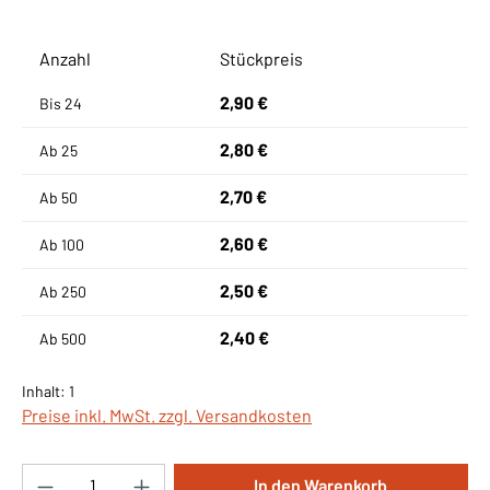
Anzahl
Stückpreis
2,90 €
Bis
24
2,80 €
Ab
25
2,70 €
Ab
50
2,60 €
Ab
100
2,50 €
Ab
250
2,40 €
Ab
500
Inhalt:
1
Preise inkl. MwSt. zzgl. Versandkosten
Produkt Anzahl: Gib den gewünschten Wert ei
In den Warenkorb