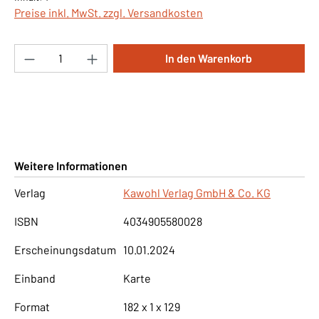
Preise inkl. MwSt. zzgl. Versandkosten
Produkt Anzahl: Gib den gewünschten Wert ei
In den Warenkorb
Weitere Informationen
Verlag
Kawohl Verlag GmbH & Co. KG
ISBN
4034905580028
Erscheinungsdatum
10.01.2024
Einband
Karte
Format
182 x 1 x 129