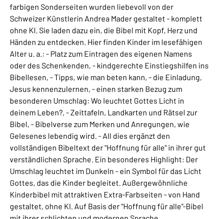
farbigen Sonderseiten wurden liebevoll von der
Schweizer Künstlerin Andrea Mader gestaltet - komplett
ohne KI. Sie laden dazu ein, die Bibel mit Kopf, Herz und
Händen zu entdecken. Hier finden Kinder im lesefähigen
Alter u. a.: - Platz zum Eintragen des eigenen Namens
oder des Schenkenden, - kindgerechte Einstiegshilfen ins
Bibellesen, - Tipps, wie man beten kann, - die Einladung,
Jesus kennenzulernen, - einen starken Bezug zum
besonderen Umschlag: Wo leuchtet Gottes Licht in
deinem Leben?, - Zeittafeln, Landkarten und Rätsel zur
Bibel, - Bibelverse zum Merken und Anregungen, wie
Gelesenes lebendig wird. - All dies ergänzt den
vollständigen Bibeltext der "Hoffnung für alle" in ihrer gut
verständlichen Sprache. Ein besonderes Highlight: Der
Umschlag leuchtet im Dunkeln - ein Symbol für das Licht
Gottes, das die Kinder begleitet. Außergewöhnliche
Kinderbibel mit attraktiven Extra-Farbseiten - von Hand
gestaltet, ohne KI. Auf Basis der "Hoffnung für alle"-Bibel
mit ihrer schlichten und modernen Sprache.