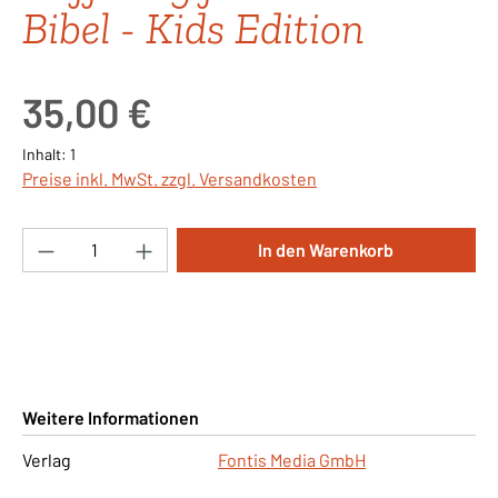
Bibel - Kids Edition
Regulärer Preis:
35,00 €
Inhalt:
1
Preise inkl. MwSt. zzgl. Versandkosten
Produkt Anzahl: Gib den gewünschten Wert ei
In den Warenkorb
Weitere Informationen
Verlag
Fontis Media GmbH