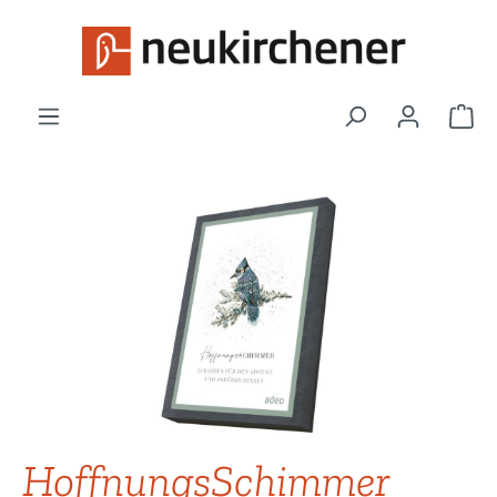
Zum Hauptinhalt springen
War
Bildergalerie überspringen
HoffnungsSchimmer