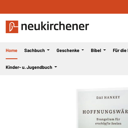
 Hauptinhalt springen
Zur Suche springen
Zur Hauptnavigation springen
Home
Sachbuch
Geschenke
Bibel
Für die
Kinder- u. Jugendbuch
Bildergalerie überspringen