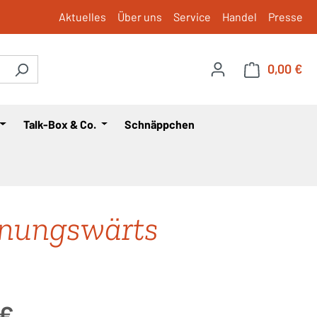
Aktuelles
Über uns
Service
Handel
Presse
0,00 €
War
Talk-Box & Co.
Schnäppchen
nungswärts
is:
 €