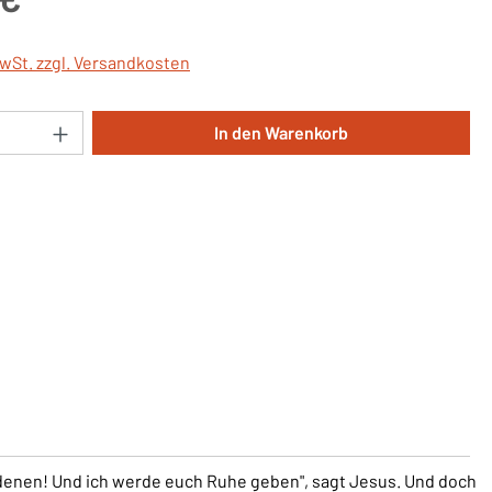
MwSt. zzgl. Versandkosten
Anzahl: Gib den gewünschten Wert ein oder 
In den Warenkorb
adenen! Und ich werde euch Ruhe geben", sagt Jesus. Und doch