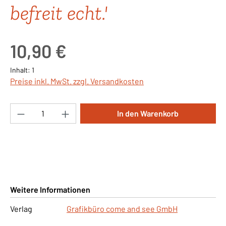
befreit echt.'
Regulärer Preis:
10,90 €
Inhalt:
1
Preise inkl. MwSt. zzgl. Versandkosten
Produkt Anzahl: Gib den gewünschten Wert ei
In den Warenkorb
Weitere Informationen
Verlag
Grafikbüro come and see GmbH