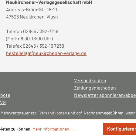
Neukirchener-Verlagsgesellschaft mbH
Andreas-Bräm-Str. 18-20
47506 Neukirchen-Vluyn
Telefon 02845 / 392-7218
(Mo-Fr 8:30-16:00 Uhr)
Telefax 02845 / 392-19 7239
bestellen(at)neukirchener-verlage.de
Versandkosten
Zahlungsmethoden
ebote
Newsletter abonnieren/abbe
NVG
l. Mehrwertsteuer zzgl.
Versandkosten
und ggf. Nachnahmegebühren, wenn 
Konfiguriere
bieten zu können.
Mehr Informationen ...