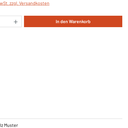
MwSt. zzgl. Versandkosten
Anzahl: Gib den gewünschten Wert ein oder 
In den Warenkorb
lz Muster