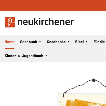
 Hauptinhalt springen
Zur Suche springen
Zur Hauptnavigation springen
Home
Sachbuch
Geschenke
Bibel
Für die
Kinder- u. Jugendbuch
Bildergalerie überspringen