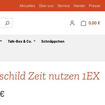
Aktuelles
Über uns
Service
Handel
Presse
0,00 €
War
Talk-Box & Co.
Schnäppchen
schild Zeit nutzen 1EX
is:
 €