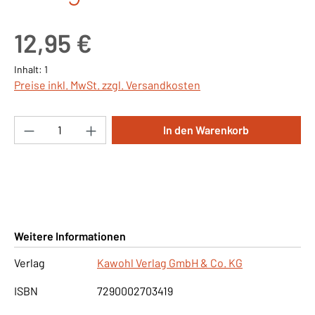
Regulärer Preis:
12,95 €
Inhalt:
1
Preise inkl. MwSt. zzgl. Versandkosten
Produkt Anzahl: Gib den gewünschten Wert ei
In den Warenkorb
Weitere Informationen
Verlag
Kawohl Verlag GmbH & Co. KG
ISBN
7290002703419