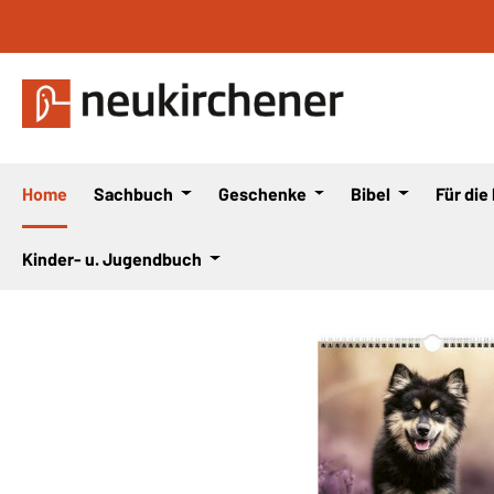
 Hauptinhalt springen
Zur Suche springen
Zur Hauptnavigation springen
Home
Sachbuch
Geschenke
Bibel
Für die
Kinder- u. Jugendbuch
Bildergalerie überspringen