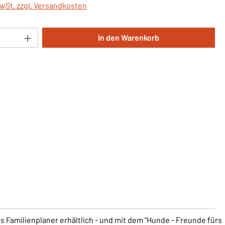
MwSt. zzgl. Versandkosten
Anzahl: Gib den gewünschten Wert ein oder 
In den Warenkorb
ls Familienplaner erhältlich - und mit dem "Hunde - Freunde fürs