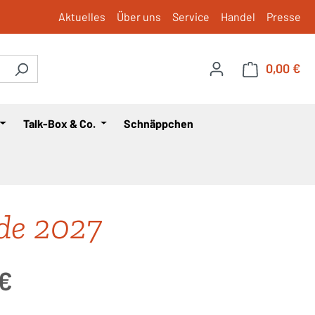
Aktuelles
Über uns
Service
Handel
Presse
0,00 €
War
Talk-Box & Co.
Schnäppchen
de 2027
is:
 €