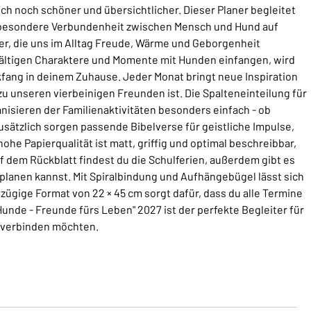
ich noch schöner und übersichtlicher. Dieser Planer begleitet
e besondere Verbundenheit zwischen Mensch und Hund auf
er, die uns im Alltag Freude, Wärme und Geborgenheit
lfältigen Charaktere und Momente mit Hunden einfangen, wird
ckfang in deinem Zuhause. Jeder Monat bringt neue Inspiration
zu unseren vierbeinigen Freunden ist. Die Spalteneinteilung für
nisieren der Familienaktivitäten besonders einfach - ob
sätzlich sorgen passende Bibelverse für geistliche Impulse,
hohe Papierqualität ist matt, griffig und optimal beschreibbar,
f dem Rückblatt findest du die Schulferien, außerdem gibt es
 planen kannst. Mit Spiralbindung und Aufhängebügel lässt sich
zügige Format von 22 × 45 cm sorgt dafür, dass du alle Termine
"Hunde - Freunde fürs Leben" 2027 ist der perfekte Begleiter für
e verbinden möchten.