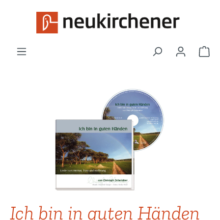
Zum Hauptinhalt springen
War
Bildergalerie überspringen
Ich bin in guten Händen