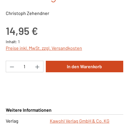
Christoph Zehendner
Regulärer Preis:
14,95 €
Inhalt:
1
Preise inkl. MwSt. zzgl. Versandkosten
Produkt Anzahl: Gib den gewünschten Wert ei
In den Warenkorb
Weitere Informationen
Verlag
Kawohl Verlag GmbH & Co. KG