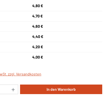
4,80 €
4,70 €
4,60 €
4,40 €
4,20 €
4,00 €
MwSt. zzgl. Versandkosten
Anzahl: Gib den gewünschten Wert ein oder 
In den Warenkorb