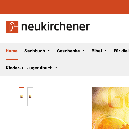
 Hauptinhalt springen
Zur Suche springen
Zur Hauptnavigation springen
Home
Sachbuch
Geschenke
Bibel
Für die
Kinder- u. Jugendbuch
Bildergalerie überspringen