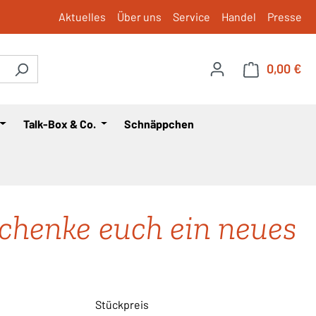
Aktuelles
Über uns
Service
Handel
Presse
0,00 €
War
Talk-Box & Co.
Schnäppchen
schenke euch ein neues
Stückpreis