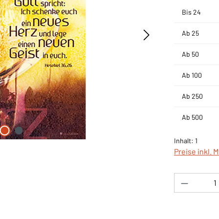
Bis
24
Ab
25
Ab
50
Ab
100
Ab
250
Ab
500
Inhalt:
1
Preise inkl. 
Produkt 