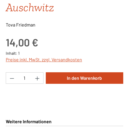
Auschwitz
Tova Friedman
Regulärer Preis:
14,00 €
Inhalt:
1
Preise inkl. MwSt. zzgl. Versandkosten
Produkt Anzahl: Gib den gewünschten Wert ei
In den Warenkorb
Weitere Informationen