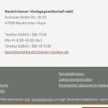
Neukirchener-Verlagsgesellschaft mbH
Andreas-Bräm-Str. 18-20
47506 Neukirchen-Vluyn
Telefon 02845 / 392-7218
(Mo-Fr 8:30-16:00 Uhr)
Telefax 02845 / 392-19 7239
bestellen(at)neukirchener-verlage.de
Versandkosten
Zahlungsmethoden
ebote
Newsletter abonnieren/abbe
NVG
l. Mehrwertsteuer zzgl.
Versandkosten
und ggf. Nachnahmegebühren, wenn 