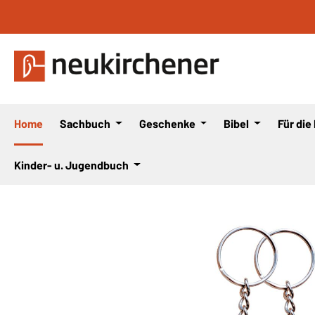
 Hauptinhalt springen
Zur Suche springen
Zur Hauptnavigation springen
Home
Sachbuch
Geschenke
Bibel
Für die
Kinder- u. Jugendbuch
Bildergalerie überspringen