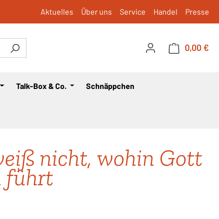
Aktuelles
Über uns
Service
Handel
Presse
0,00 €
War
Talk-Box & Co.
Schnäppchen
weiß nicht, wohin Gott
 führt