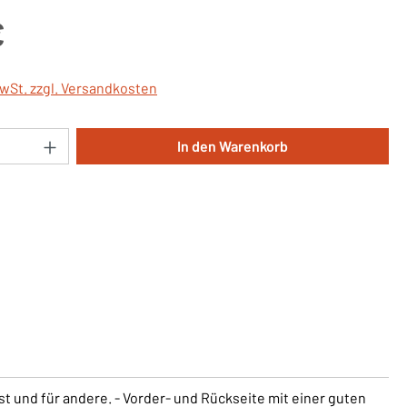
is:
€
MwSt. zzgl. Versandkosten
Anzahl: Gib den gewünschten Wert ein oder 
In den Warenkorb
st und für andere. - Vorder- und Rückseite mit einer guten