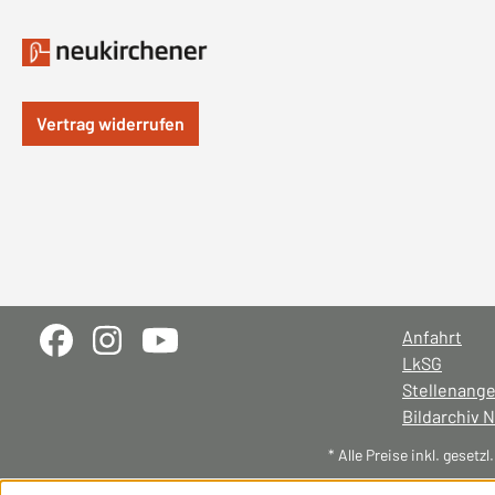
Vertrag widerrufen
Anfahrt
LkSG
Stellenang
Bildarchiv 
* Alle Preise inkl. gesetz