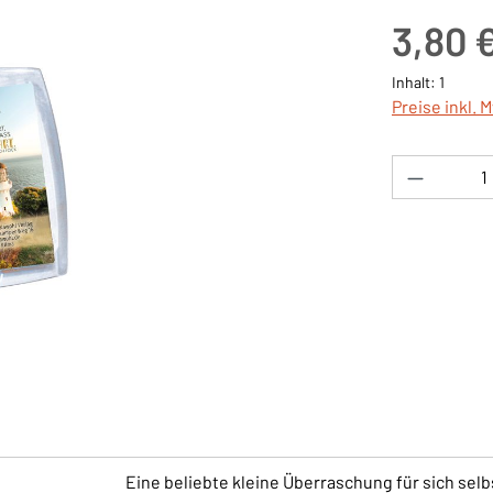
Regulärer Pre
3,80 
Inhalt:
1
Preise inkl. 
Produkt 
Eine beliebte kleine Überraschung für sich selb