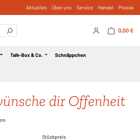
Aktuelles
Über uns
Service
Handel
Presse
0,00 €
War
Talk-Box & Co.
Schnäppchen
wünsche dir Offenheit
ann
Stückpreis