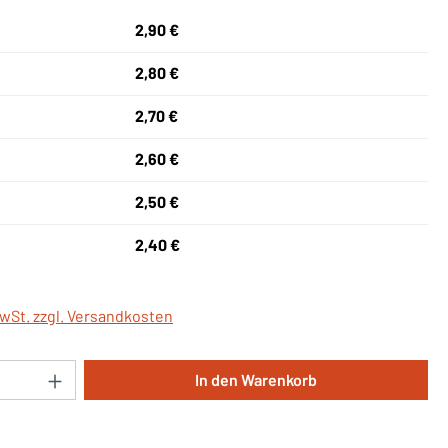
2,90 €
2,80 €
2,70 €
2,60 €
2,50 €
2,40 €
MwSt. zzgl. Versandkosten
Anzahl: Gib den gewünschten Wert ein oder 
In den Warenkorb