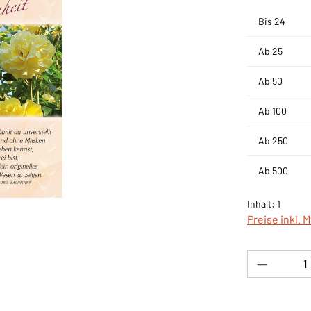
Bis
24
Ab
25
Ab
50
Ab
100
Ab
250
Ab
500
Inhalt:
1
Preise inkl. 
Produkt 