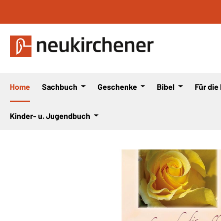
 Hauptinhalt springen
Zur Suche springen
Zur Hauptnavigation springen
Home
Sachbuch
Geschenke
Bibel
Für die
Kinder- u. Jugendbuch
Bildergalerie überspringen