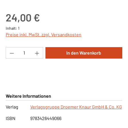
Regulärer Preis:
24,00 €
Inhalt:
1
Preise inkl. MwSt. zzgl. Versandkosten
Produkt Anzahl: Gib den gewünschten Wert ei
In den Warenkorb
Weitere Informationen
Verlag
Verlagsgruppe Droemer Knaur GmbH & Co. KG
ISBN
9783426449066