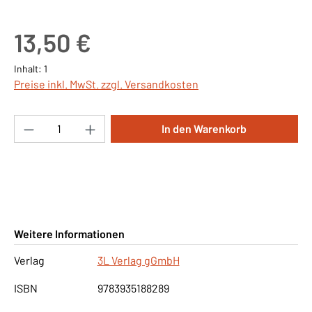
Regulärer Preis:
13,50 €
Inhalt:
1
Preise inkl. MwSt. zzgl. Versandkosten
Produkt Anzahl: Gib den gewünschten Wert ei
In den Warenkorb
Weitere Informationen
Verlag
3L Verlag gGmbH
ISBN
9783935188289