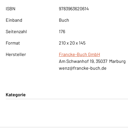
ISBN
9783963620614
Einband
Buch
Seitenzahl
176
Format
210 x 20 x 145
Hersteller
Francke-Buch GmbH
Am Schwanhof 19, 35037 Marburg
wenz@francke-buch.de
Kategorie