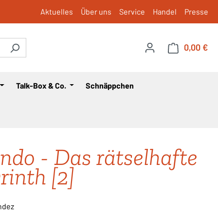
Aktuelles
Über uns
Service
Handel
Presse
0,00 €
War
Talk-Box & Co.
Schnäppchen
ndo - Das rätselhafte
rinth [2]
ndez