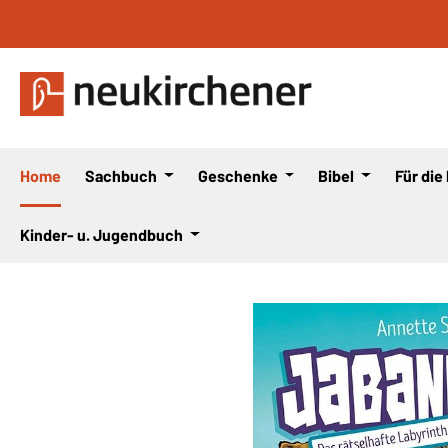
 Hauptinhalt springen
Zur Suche springen
Zur Hauptnavigation springen
Home
Sachbuch
Geschenke
Bibel
Für die
Kinder- u. Jugendbuch
Bildergalerie überspringen