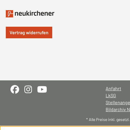
Vertrag widerrufen
Anfahrt
LkSG
Stellenang
Bildarchiv 
* Alle Preise inkl. gesetz