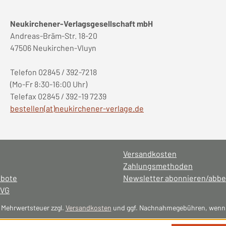
Neukirchener-Verlagsgesellschaft mbH
Andreas-Bräm-Str. 18-20
47506 Neukirchen-Vluyn
Telefon 02845 / 392-7218
(Mo-Fr 8:30-16:00 Uhr)
Telefax 02845 / 392-19 7239
bestellen(at)neukirchener-verlage.de
Versandkosten
Zahlungsmethoden
ebote
Newsletter abonnieren/abbe
NVG
l. Mehrwertsteuer zzgl.
Versandkosten
und ggf. Nachnahmegebühren, wenn 