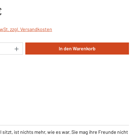
is:
€
MwSt. zzgl. Versandkosten
Anzahl: Gib den gewünschten Wert ein oder 
In den Warenkorb
 sitzt, ist nichts mehr, wie es war. Sie mag ihre Freunde nicht