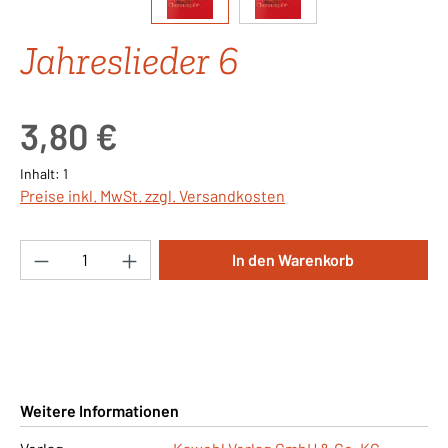
Jahreslieder 6
Regulärer Preis:
3,80 €
Inhalt:
1
Preise inkl. MwSt. zzgl. Versandkosten
Produkt Anzahl: Gib den gewünschten Wert ei
In den Warenkorb
Weitere Informationen