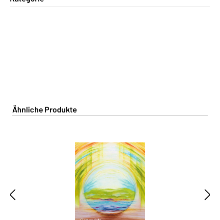
Produktgalerie überspringen
Ähnliche Produkte