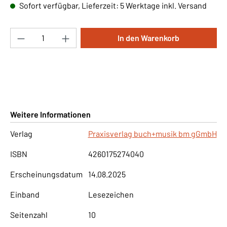
Sofort verfügbar, Lieferzeit: 5 Werktage inkl. Versand
Produkt Anzahl: Gib den gewünschten Wert ei
In den Warenkorb
Weitere Informationen
Verlag
Praxisverlag buch+musik bm gGmbH
ISBN
4260175274040
Erscheinungsdatum
14.08.2025
Einband
Lesezeichen
Seitenzahl
10