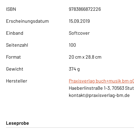
ISBN
9783866872226
Erscheinungsdatum
15.09.2019
Einband
Softcover
Seitenzahl
100
Format
20 cm x 28.8 cm
Gewicht
374 g
Hersteller
Praxisverlag buch+musik bm 
Haeberlinstraße 1-3, 70563 Stu
kontakt@praxisverlag-bm.de
Leseprobe