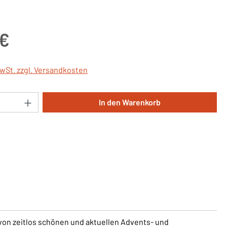
is:
 €
MwSt. zzgl. Versandkosten
Anzahl: Gib den gewünschten Wert ein oder 
In den Warenkorb
von zeitlos schönen und aktuellen Advents- und