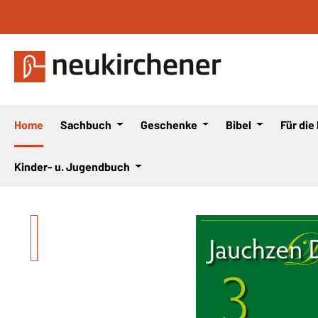
 Hauptinhalt springen
Zur Suche springen
Zur Hauptnavigation springen
Home
Sachbuch
Geschenke
Bibel
Für die
Kinder- u. Jugendbuch
Bildergalerie überspringen