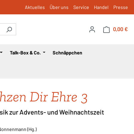
Aktuelles
Über uns
Service
Handel
Presse
0,00 €
War
Talk-Box & Co.
Schnäppchen
hzen Dir Ehre 3
sik zur Advents- und Weihnachtszeit
Nonnenmann (Hg.)