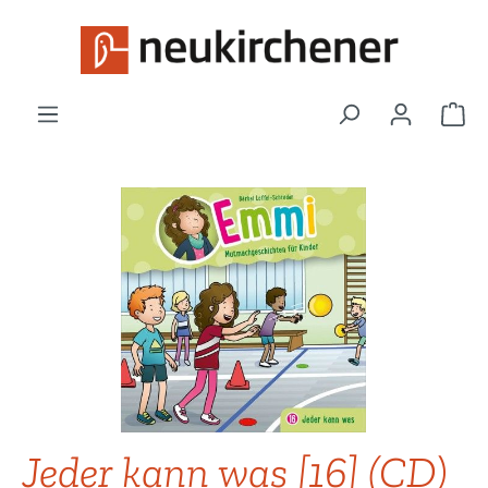
Zum Hauptinhalt springen
War
Bildergalerie überspringen
Jeder kann was [16] (CD)