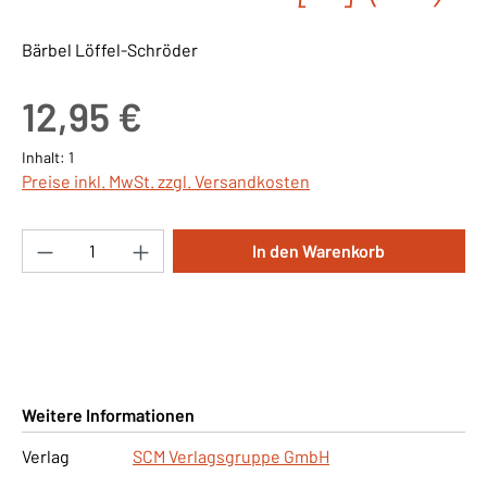
Bärbel Löffel-Schröder
Regulärer Preis:
12,95 €
Inhalt:
1
Preise inkl. MwSt. zzgl. Versandkosten
Produkt Anzahl: Gib den gewünschten Wert ei
In den Warenkorb
Weitere Informationen
Verlag
SCM Verlagsgruppe GmbH