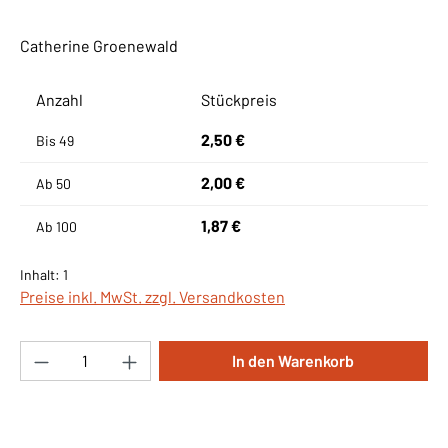
Catherine Groenewald
Anzahl
Stückpreis
2,50 €
Bis
49
2,00 €
Ab
50
1,87 €
Ab
100
Inhalt:
1
Preise inkl. MwSt. zzgl. Versandkosten
Produkt Anzahl: Gib den gewünschten Wert ei
In den Warenkorb