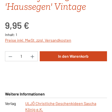
'Haussegen' Vintage
Regulärer Preis:
9,95 €
Inhalt:
1
Preise inkl. MwSt. zzgl. Versandkosten
Produkt Anzahl: Gib den gewünschten Wert ei
In den Warenkorb
Weitere Informationen
Verlag
ULJÖ Christliche Geschenkideen Sascha
König e.K.