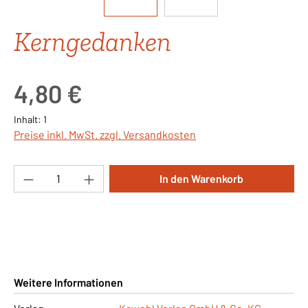
Kerngedanken
Regulärer Preis:
4,80 €
Inhalt:
1
Preise inkl. MwSt. zzgl. Versandkosten
Produkt Anzahl: Gib den gewünschten Wert ei
In den Warenkorb
Weitere Informationen