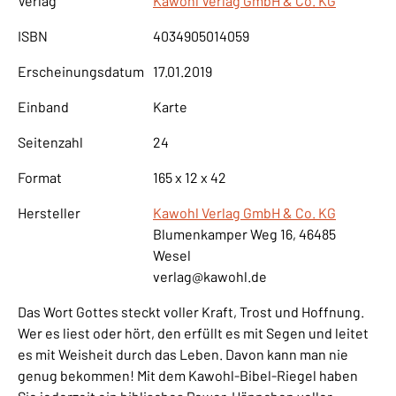
Verlag
Kawohl Verlag GmbH & Co. KG
ISBN
4034905014059
Erscheinungsdatum
17.01.2019
Einband
Karte
Seitenzahl
24
Format
165 x 12 x 42
Hersteller
Kawohl Verlag GmbH & Co. KG
Blumenkamper Weg 16, 46485
Wesel
verlag@kawohl.de
Das Wort Gottes steckt voller Kraft, Trost und Hoffnung.
Wer es liest oder hört, den erfüllt es mit Segen und leitet
es mit Weisheit durch das Leben. Davon kann man nie
genug bekommen! Mit dem Kawohl-Bibel-Riegel haben