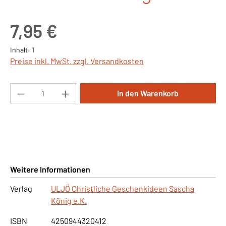
Regulärer Preis:
7,95 €
Inhalt:
1
Preise inkl. MwSt. zzgl. Versandkosten
Produkt Anzahl: Gib den gewünschten Wert ei
In den Warenkorb
Weitere Informationen
Verlag
ULJÖ Christliche Geschenkideen Sascha
König e.K.
ISBN
4250944320412