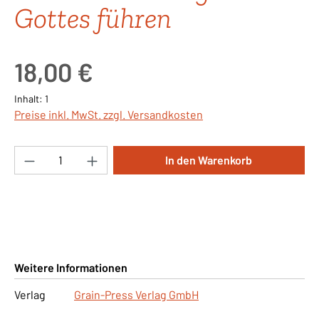
Gottes führen
Regulärer Preis:
18,00 €
Inhalt:
1
Preise inkl. MwSt. zzgl. Versandkosten
Produkt Anzahl: Gib den gewünschten Wert ei
In den Warenkorb
Weitere Informationen
Verlag
Grain-Press Verlag GmbH